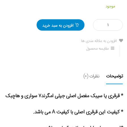
موجود
مقدار
افزودن به سبد خرید
قرقری
فرمان
جیلی
افزودن به علاقه مندی ها
امگرند7
مقایسه محصول
اصلی
توضیحات
نظرات (0)
* قرقری یا سیبک مفصل اصلی جیلی امگرند۷ سواری و هاچبک
* کیفیت این قرقری اصلی با کیفیت A می باشد.