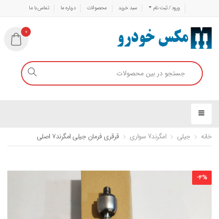
ورود / ثبت نام
سبد خرید
محصولات
درباره ما
تماس با ما
0
خانه
جیلی
امگرند7 سواری
قرقری فرمان جیلی امگرند۷ اصلی
-
4
%