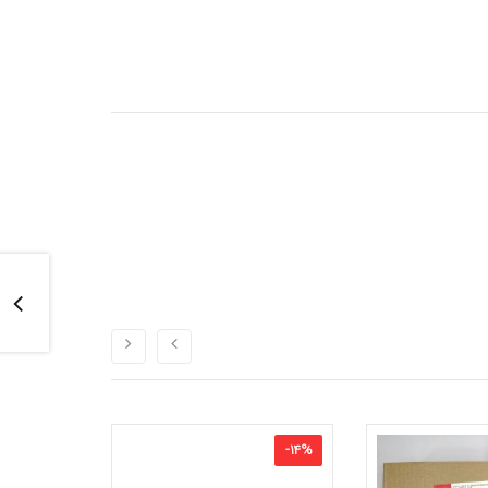
-
8
%
-
14
%