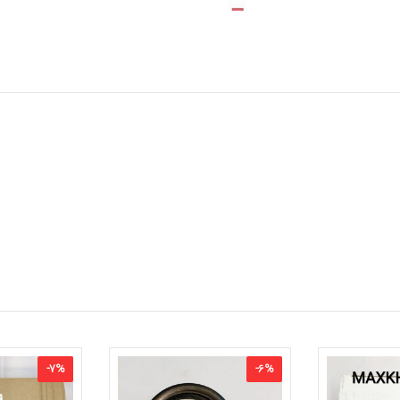
-
7
%
-
6
%