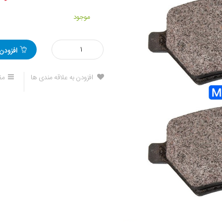
موجود
مقدار
افزودن
لنت
ترمز
جلو
افزودن به علاقه مندی ها
مق
جک
جی
5