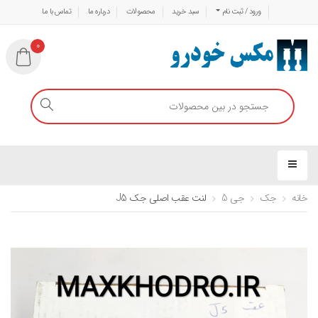
ورود / ثبت نام
سبد خرید
محصولات
درباره ما
تماس با ما
0
خانه
جک
جی 5
لنت عقب اصلی جک J5