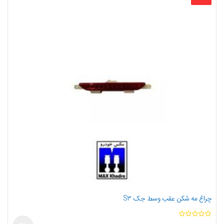
چراغ مه شکن عقب وسط جک S3
ا
ز