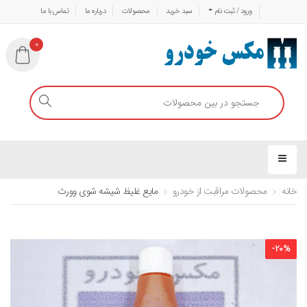
ورود / ثبت نام
سبد خرید
محصولات
درباره ما
تماس با ما
0
خانه
محصولات مراقبت از خودرو
مایع غلیظ شیشه شوی وورث
-
20
%