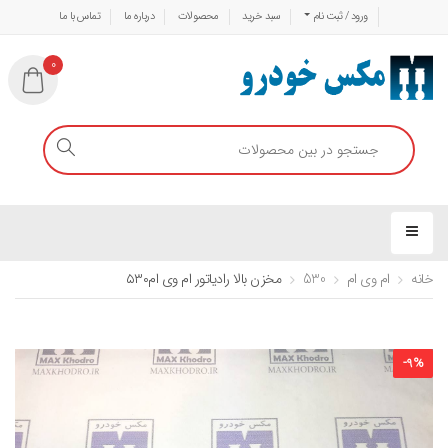
ورود / ثبت نام
سبد خرید
محصولات
درباره ما
تماس با ما
0
خانه
ام وی ام
530
مخزن بالا رادیاتور ام وی ام۵۳۰
-
9
%