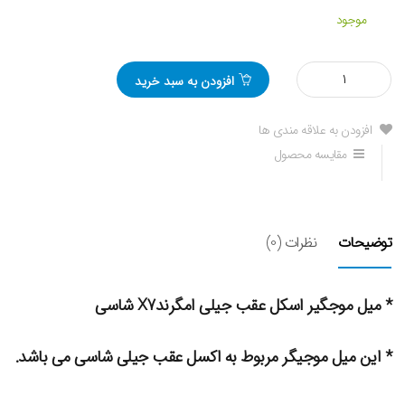
موجود
مقدار
افزودن به سبد خرید
میل
موجگیر
عقب
افزودن به علاقه مندی ها
جیلی
مقایسه محصول
امگرند
X7
توضیحات
نظرات (0)
* میل موجگیر اسکل عقب جیلی امگرندX7 شاسی
* این میل موجیگر مربوط به اکسل عقب جیلی شاسی می باشد.