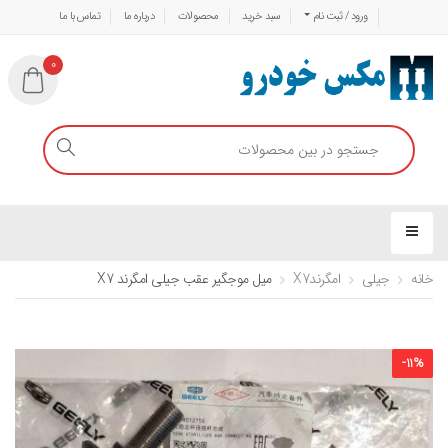
ورود / ثبت نام
سبد خرید
محصولات
درباره ما
تماس با ما
0
خانه
جیلی
امگرندX7
میل موجگیر عقب جیلی امگرند X7
-
11
%