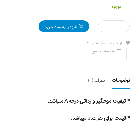
موجود
مقدار
افزودن به سبد خرید
میل
موجگیر
عقب
افزودن به علاقه مندی ها
جک
مقایسه محصول
J5
توضیحات
نظرات (0)
* کیفیت موجگیر وارداتی درجه A میباشد.
* قیمت برای هر عدد میباشد.