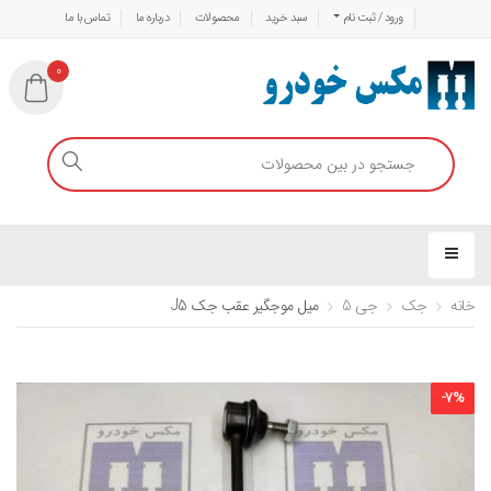
ورود / ثبت نام
سبد خرید
محصولات
درباره ما
تماس با ما
0
خانه
جک
جی 5
میل موجگیر عقب جک J5
-
7
%