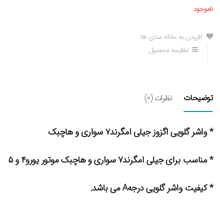
ناموجود
افزودن به علاقه مندی ها
مقایسه محصول
توضیحات
نظرات (0)
* واشر گلویی اگزوز جیلی امگرند۷ سواری و هاچبک
* مناسب برای جیلی امگرند۷ سواری و هاچبک موتور یورو۴ و ۵
* کیفیت واشر گلویی درجهA می باشد.