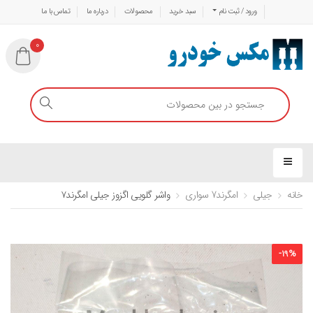
ورود / ثبت نام
سبد خرید
محصولات
درباره ما
تماس با ما
0
خانه
جیلی
امگرند7 سواری
واشر گلویی اگزوز جیلی امگرند۷
-
19
%