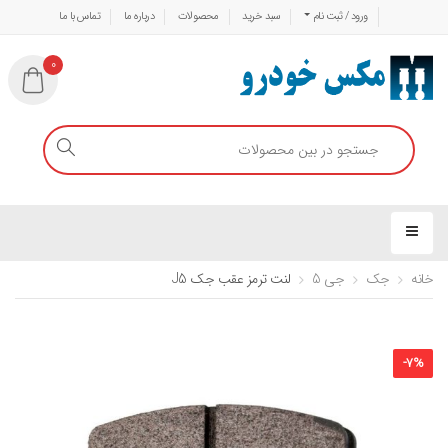
ورود / ثبت نام
سبد خرید
محصولات
درباره ما
تماس با ما
0
خانه
جک
جی 5
لنت ترمز عقب جک J5
-
7
%