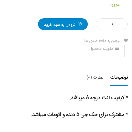
موجود
مقدار
افزودن به سبد خرید
لنت
ترمز
عقب
افزودن به علاقه مندی ها
جک
مقایسه محصول
J5
توضیحات
نظرات (0)
* کیفیت لنت درجه A میباشد.
* مشترک برای جک جی ۵ دنده و اتومات میباشد.