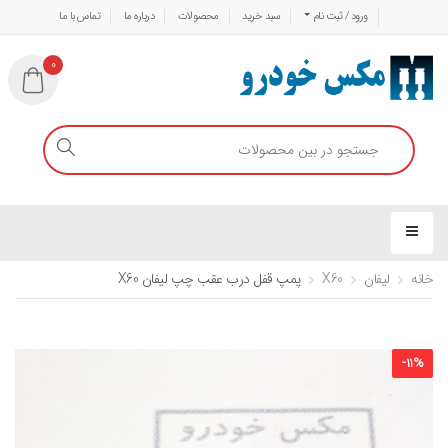
ورود / ثبت نام
سبد خرید
محصولات
درباره ما
تماس با ما
0
خانه
لیفان
X60
پمپ قفل درب عقب چپ لیفان X60
-
11
%