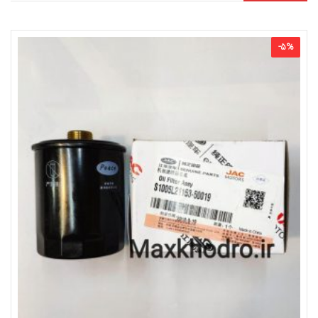
-
5
%