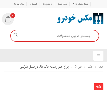
ورود / ثبت نام
سبد خرید
محصولات
درباره ما
تماس با ما
0
خانه
جک
جی 5
چراغ جلو راست جک J5 اورجینال شرکتی
-
11
%