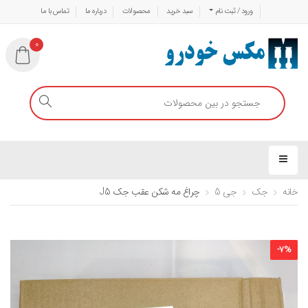
ورود / ثبت نام
سبد خرید
محصولات
درباره ما
تماس با ما
0
خانه
جک
جی 5
چراغ مه شکن عقب جک J5
-
7
%