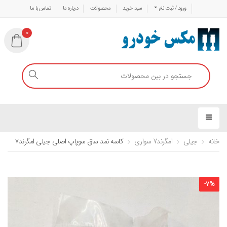
ورود / ثبت نام
سبد خرید
محصولات
درباره ما
تماس با ما
0
خانه
جیلی
امگرند7 سواری
کاسه نمد ساق سوپاپ اصلی جیلی امگرند۷
-
7
%