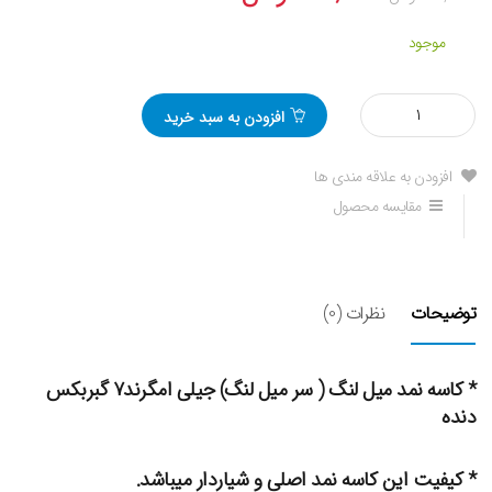
موجود
مقدار
افزودن به سبد خرید
کاسه
نمد
سر
افزودن به علاقه مندی ها
میل
مقایسه محصول
لنگ
جیلی
امگرند7
توضیحات
نظرات (0)
* کاسه نمد میل لنگ ( سر میل لنگ) جیلی امگرند۷ گبربکس
دنده
* کیفیت این کاسه نمد اصلی و شیاردار میباشد.