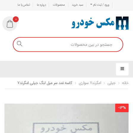
ورود / ثبت نام
سبد خرید
محصولات
درباره ما
تماس با ما
0
خانه
جیلی
امگرند7 سواری
کاسه نمد سر میل لنگ جیلی امگرند۷
-
13
%