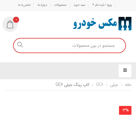
ورود / ثبت نام
سبد خرید
محصولات
درباره ما
تماس با ما
0
خانه
جیلی
GC6
کاپ رینگ جیلی GC6
-
3
%