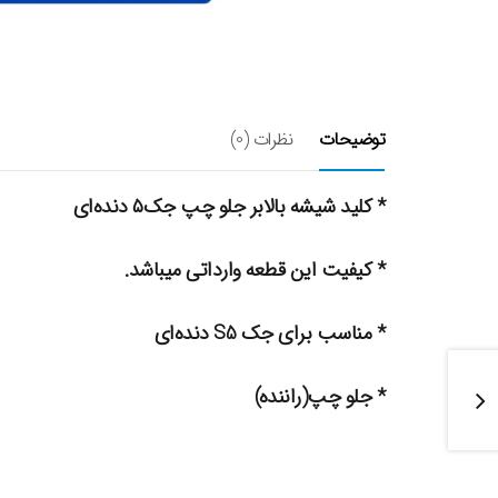
توضیحات
نظرات (0)
* کلید شیشه بالابر جلو چپ جک۵ دنده‌ای
* کیفیت این قطعه وارداتی میباشد.
* مناسب برای جک S5 دنده‌ای
* جلو چپ(راننده)