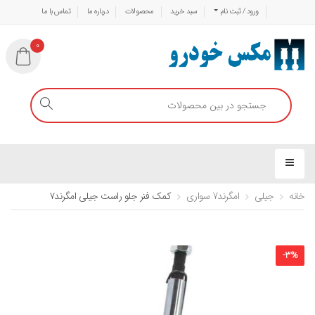
ورود / ثبت نام
سبد خرید
محصولات
درباره ما
تماس با ما
0
خانه
جیلی
امگرند7 سواری
کمک فنر جلو راست جیلی امگرند۷
-
3
%