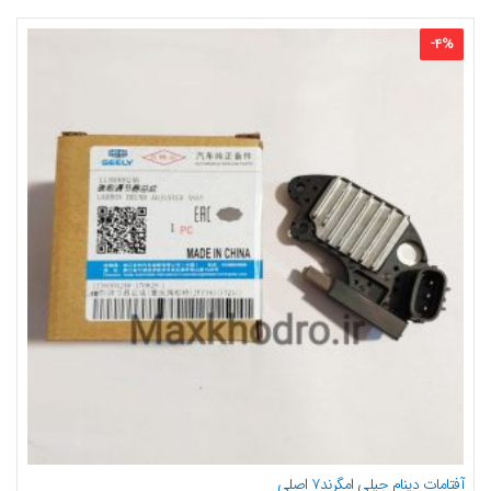
-
4
%
آفتامات دینام جیلی امگرند۷ اصلی