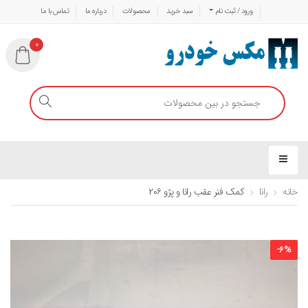
ورود / ثبت نام
سبد خرید
محصولات
درباره ما
تماس با ما
0
خانه
رانا
کمک فنر عقب رانا و پژو ۲۰۶
-
6
%