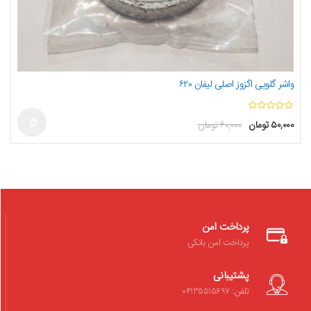
واشر گلویی اگزوز اصلی لیفان ۶۲۰
ا
۵۰,۰۰۰
تومان
۶۰,۰۰۰
تومان
ز
5
پرداخت امن
پرداخت امن بانکی
پشتیبانی
تلفن: 04135515697