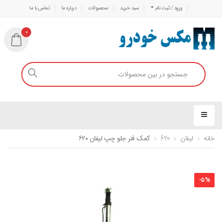
ورود / ثبت نام
سبد خرید
محصولات
درباره ما
تماس با ما
0
خانه
لیفان
620
کمک فنر جلو چپ لیفان ۶۲۰
-
5
%